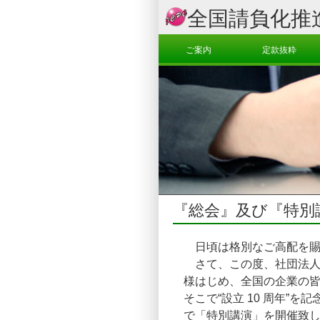
全国請負化推
ご案内
定款抜粋
『総会』及び『特別
日頃は格別なご高配を賜
さて、この度、社団法人全
様はじめ、全国の企業の
そこで“設立 10 周年”
で「特別講演」を開催致