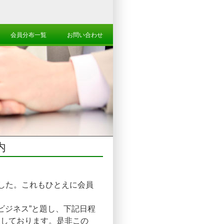
会員分布一覧
お問い合わせ
内
した。これもひとえに会員
。
材ビジネス”と題し、下記日程
定しております。是非この