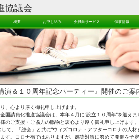
進協議会
概要
お申し込み
会員向サービス
催事情報
講演＆１０周年記念パーティー』開催のご案
り、心より厚く御礼申し上げます。
国請負化推進協議会は、本年４月に“設立１０周年”を迎えま
皆様のご支援・ご協力の賜物と衷心より厚く御礼申し上げます
を記念して、「総会」と共に“ウィズコロナ・アフターコロナの人
します。コロナ禍ではありますが、感染対策に努めて開催を予