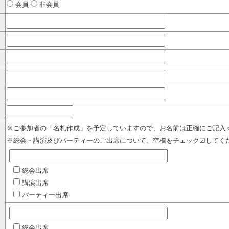
会員
非会員
※ご参加者の「名札作成」を予定していますので、お名前は正確にご記入
※総会・講演及びパーティーのご出席について、空欄をチェック☑してく
総会出席
講演出席
パーティー出席
総会出席